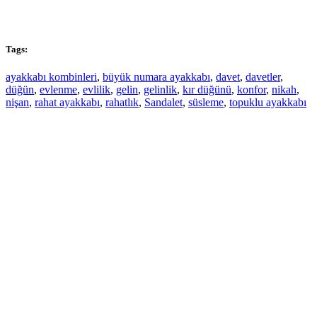
Tags:
ayakkabı kombinleri
,
büyük numara ayakkabı
,
davet
,
davetler
,
düğün
,
evlenme
,
evlilik
,
gelin
,
gelinlik
,
kır düğünü
,
konfor
,
nikah
,
nişan
,
rahat ayakkabı
,
rahatlık
,
Sandalet
,
süsleme
,
topuklu ayakkabı