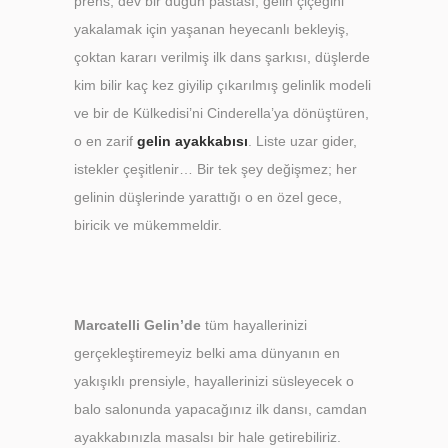
prens, dev bir düğün pastası, gelin çiçeğini
yakalamak için yaşanan heyecanlı bekleyiş,
çoktan kararı verilmiş ilk dans şarkısı, düşlerde
kim bilir kaç kez giyilip çıkarılmış gelinlik modeli
ve bir de Külkedisi’ni Cinderella’ya dönüştüren,
o en zarif
gelin ayakkabısı
. Liste uzar gider,
istekler çeşitlenir… Bir tek şey değişmez; her
gelinin düşlerinde yarattığı o en özel gece,
biricik ve mükemmeldir.
Marcatelli Gelin’de
tüm hayallerinizi
gerçekleştiremeyiz belki ama dünyanın en
yakışıklı prensiyle, hayallerinizi süsleyecek o
balo salonunda yapacağınız ilk dansı, camdan
ayakkabınızla masalsı bir hale getirebiliriz.