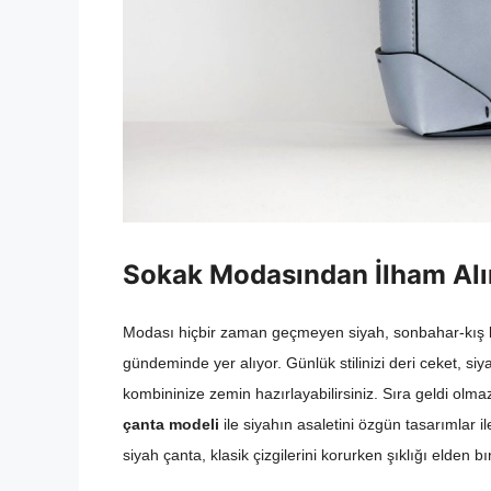
Sokak Modasından İlham Alı
Modası hiçbir zaman geçmeyen siyah, sonbahar-kış k
gündeminde yer alıyor. Günlük stilinizi deri ceket, siyah
kombininize zemin hazırlayabilirsiniz. Sıra geldi ol
çanta modeli
ile siyahın asaletini özgün tasarımlar il
siyah çanta, klasik çizgilerini korurken şıklığı elden b