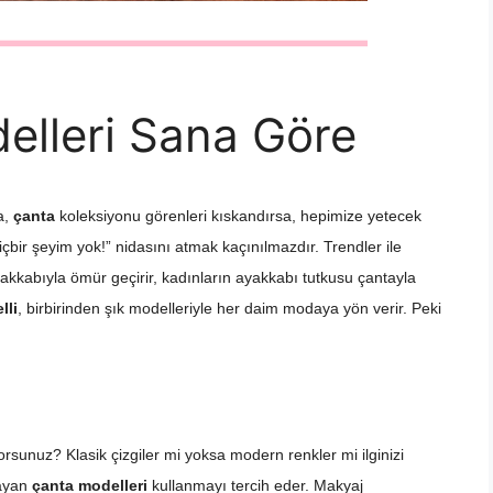
elleri Sana Göre
a,
çanta
koleksiyonu görenleri kıskandırsa, hepimize yetecek
içbir şeyim yok!” nidasını atmak kaçınılmazdır. Trendler ile
 ayakkabıyla ömür geçirir, kadınların ayakkabı tutkusu çantayla
lli
, birbirinden şık modelleriyle her daim modaya yön verir. Peki
rsunuz? Klasik çizgiler mi yoksa modern renkler mi ilginizi
layan
çanta modelleri
kullanmayı tercih eder. Makyaj