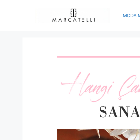
İçeriğe
atla
MODA 