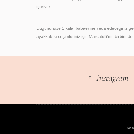
içeriyor.
Düğününüze 1 kala, babaevine veda edeceğiniz gece
ayakkabısı seçimleriniz için Marcatelli’nin birbirind
Instagram
Adr