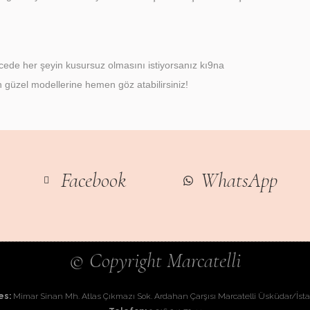
de her şeyin kusursuz olmasını istiyorsanız kı9na
en güzel modellerine hemen göz atabilirsiniz!
Facebook
WhatsApp
© Copyright Marcatelli
es:
Mimar Sinan Mh. Atlas Çıkmazı Sok. Ardahan Çarşısı Marcatelli Üsküdar/İst