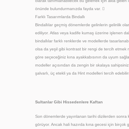
olarak tanımlanabilecek bu gelenek için akla gelen i
önünde bulundurmanızda fayda var. 
Farklı Tasarımlarda Bindallı
Bindallılar geçmiş dönemlerde gelinlerin gelinlik olar
ediliyor. Atlas veya kadife kumaş üzerine işlenen dal
bindallılar farklı renklerde ve modellerde tasarlanab
olsa da yeşil gibi kontrast bir rengi de tercih etmek
göre seçeceğiniz kına ayakkabısının da uyum sağla
modeller açısından da zengin bir skalaya sahipsiniz
şalvarlı, üç etekli ya da Hint modelleri tercih edebilir
Sultanlar Gibi Hissedenlere Kaftan
Son dönemlerde yayınlanan tarihi dizilerden sonra ka
görüyor. Ancak hali hazırda kına gecesi için birçok 