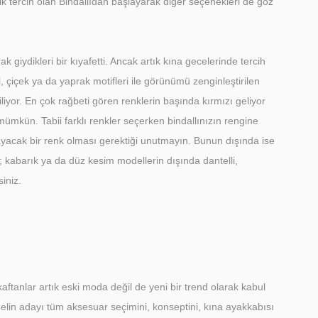
lk tercih olan Bindallıdan başlayarak diğer seçenekleri de göz
ak giydikleri bir kıyafetti. Ancak artık kına gecelerinde tercih
, çiçek ya da yaprak motifleri ile görünümü zenginleştirilen
iliyor. En çok rağbeti gören renklerin başında kırmızı geliyor
 mümkün. Tabii farklı renkler seçerken bindallınızın rengine
yacak bir renk olması gerektiği unutmayın. Bunun dışında ise
; kabarık ya da düz kesim modellerin dışında dantelli,
siniz.
ftanlar artık eski moda değil de yeni bir trend olarak kabul
gelin adayı tüm aksesuar seçimini, konseptini, kına ayakkabısı