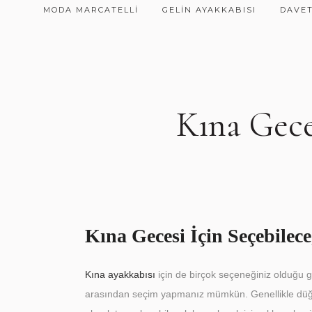
MODA MARCATELLI
GELIN AYAKKABISI
DAVET
Kına Geces
Kına Gecesi İçin Seçebilece
Kına ayakkabısı
için de birçok seçeneğiniz olduğu gi
arasından seçim yapmanız mümkün. Genellikle düğü