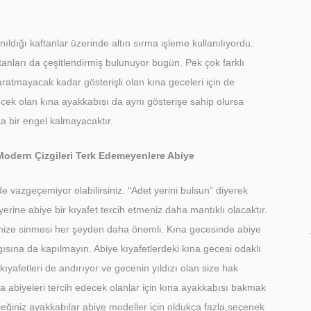
nıldığı kaftanlar üzerinde altın sırma işleme kullanılıyordu.
nları da çeşitlendirmiş bulunuyor bugün. Pek çok farklı
aratmayacak kadar gösterişli olan kına geceleri için de
ilecek olan kına ayakkabısı da aynı gösterişe sahip olursa
a bir engel kalmayacaktır.
Modern Çizgileri Terk Edemeyenlere Abiye
 vazgeçemiyor olabilirsiniz. “Adet yerini bulsun” diyerek
erine abiye bir kıyafet tercih etmeniz daha mantıklı olacaktır.
içinize sinmesi her şeyden daha önemli. Kına gecesinde abiye
ısına da kapılmayın. Abiye kıyafetlerdeki kına gecesi odaklı
kıyafetleri de andırıyor ve gecenin yıldızı olan size hak
kına abiyeleri tercih edecek olanlar için kına ayakkabısı bakmak
ceğiniz ayakkabılar abiye modeller için oldukça fazla seçenek