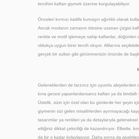
tercihini kaftan giymek üzerine kurgulayabiliyor.
Önceleri kırmızı kadife kumaşın ağırlıklı olarak kulla
Ancak modanın zamanın ötesine uzanan çizgisi kafta
renkte ve motif işlemeye sahip kaftanlar, düğünleri 
oldukça uygun birer tercih oluyor. Altlarına seçileb
gerçek bir sultan gibi görünmenizin önünde de başk
Geleneklerden de tarzınız için uyumlu abiyelerden de
kına gecesi yapanlardansanız kaftan ya da bindallı y
Üstelik, sizin için özel olan bu günlerde her şeyin 
giymenin sizi gelen misafirlerden ayırmayacağı kayg
tasarımlar ya renkleri ya da detaylarıyla geleneksel 
ettiğiniz dikkat çekiciliği de kazandırıyor. Elbette, 
da bir o kadar kolaylaşıyor. Daha sonra da giyebile