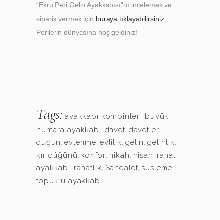
“Ekru Peri Gelin Ayakkabısı”nı incelemek ve
sipariş vermek için
buraya tıklayabilirsiniz.
Perilerin dünyasına hoş geldiniz!
Tags:
ayakkabı kombinleri
,
büyük
numara ayakkabı
,
davet
,
davetler
,
düğün
,
evlenme
,
evlilik
,
gelin
,
gelinlik
,
kır düğünü
,
konfor
,
nikah
,
nişan
,
rahat
ayakkabı
,
rahatlık
,
Sandalet
,
süsleme
,
topuklu ayakkabı