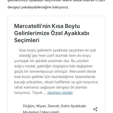
gelinlerimizin ayakkabı seçiminde nelere dikkat ederek o zarif
dengeyi yakalayabileceğine bakıyoruz.