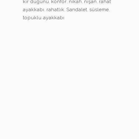
kır düğünü
,
konfor
,
nikah
,
nişan
,
rahat
ayakkabı
,
rahatlık
,
Sandalet
,
süsleme
,
topuklu ayakkabı