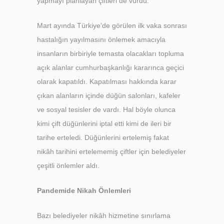
yapmayı planlayan çiftleri de vurdu.
Mart ayında Türkiye’de görülen ilk vaka sonrası
hastalığın yayılmasını önlemek amacıyla
insanların birbiriyle temasta olacakları topluma
açık alanlar cumhurbaşkanlığı kararınca geçici
olarak kapatıldı. Kapatılması hakkında karar
çıkan alanların içinde düğün salonları, kafeler
ve sosyal tesisler de vardı. Hal böyle olunca
kimi çift düğünlerini iptal etti kimi de ileri bir
tarihe erteledi. Düğünlerini ertelemiş fakat
nikâh tarihini ertelememiş çiftler için belediyeler
çeşitli önlemler aldı.
Pandemide Nikah Önlemleri
Bazı belediyeler nikâh hizmetine sınırlama