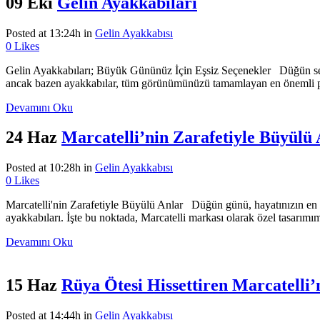
09 Eki
Gelin Ayakkabıları
Posted at 13:24h
in
Gelin Ayakkabısı
0
Likes
Gelin Ayakkabıları; Büyük Gününüz İçin Eşsiz Seçenekler Düğün sezon
ancak bazen ayakkabılar, tüm görünümünüzü tamamlayan en önemli parça
Devamını Oku
24 Haz
Marcatelli’nin Zarafetiyle Büyülü
Posted at 10:28h
in
Gelin Ayakkabısı
0
Likes
Marcatelli'nin Zarafetiyle Büyülü Anlar Düğün günü, hayatınızın en öze
ayakkabıları. İşte bu noktada, Marcatelli markası olarak özel tasarımı
Devamını Oku
15 Haz
Rüya Ötesi Hissettiren Marcatelli’
Posted at 14:44h
in
Gelin Ayakkabısı