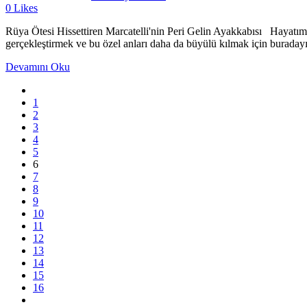
0
Likes
Rüya Ötesi Hissettiren Marcatelli'nin Peri Gelin Ayakkabısı Hayatımızd
gerçekleştirmek ve bu özel anları daha da büyülü kılmak için buradayız
Devamını Oku
1
2
3
4
5
6
7
8
9
10
11
12
13
14
15
16