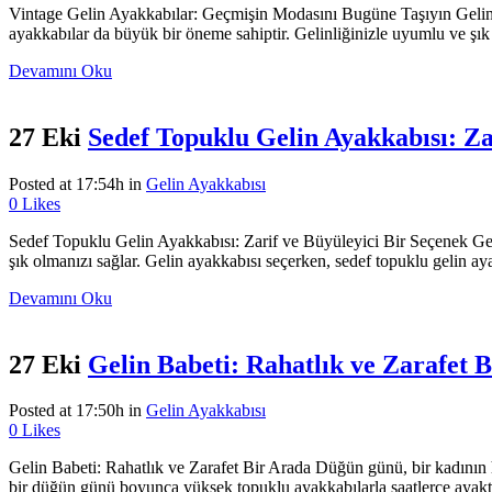
Vintage Gelin Ayakkabılar: Geçmişin Modasını Bugüne Taşıyın Gelinli
ayakkabılar da büyük bir öneme sahiptir. Gelinliğinizle uyumlu ve şık a
Devamını Oku
27 Eki
Sedef Topuklu Gelin Ayakkabısı: Za
Posted at 17:54h
in
Gelin Ayakkabısı
0
Likes
Sedef Topuklu Gelin Ayakkabısı: Zarif ve Büyüleyici Bir Seçenek Gel
şık olmanızı sağlar. Gelin ayakkabısı seçerken, sedef topuklu gelin ay
Devamını Oku
27 Eki
Gelin Babeti: Rahatlık ve Zarafet 
Posted at 17:50h
in
Gelin Ayakkabısı
0
Likes
Gelin Babeti: Rahatlık ve Zarafet Bir Arada Düğün günü, bir kadının h
bir düğün günü boyunca yüksek topuklu ayakkabılarla saatlerce ayakta 