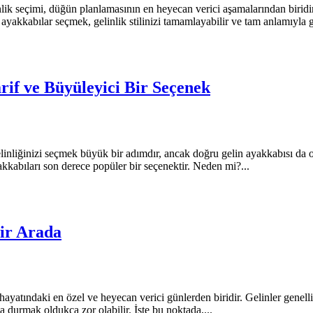
k seçimi, düğün planlamasının en heyecan verici aşamalarından biridir
yakkabılar seçmek, gelinlik stilinizi tamamlayabilir ve tam anlamıyla gö
rif ve Büyüleyici Bir Seçenek
inliğinizi seçmek büyük bir adımdır, ancak doğru gelin ayakkabısı da
akkabıları son derece popüler bir seçenektir. Neden mi?...
Bir Arada
ayatındaki en özel ve heyecan verici günlerden biridir. Gelinler genelli
durmak oldukça zor olabilir. İşte bu noktada,...