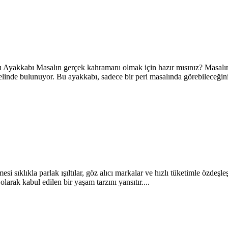
 Ayakkabı Masalın gerçek kahramanı olmak için hazır mısınız? Masalın 
nde bulunuyor. Bu ayakkabı, sadece bir peri masalında görebileceğiniz 
klıkla parlak ışıltılar, göz alıcı markalar ve hızlı tüketimle özdeşleşti
rak kabul edilen bir yaşam tarzını yansıtır....