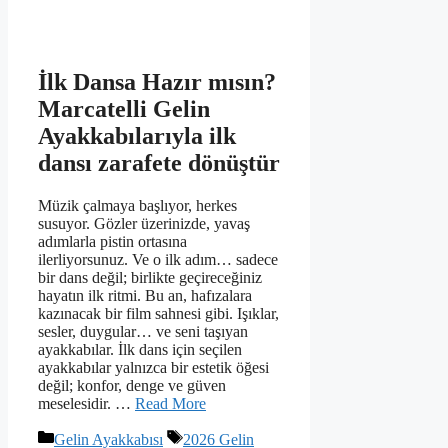
İlk Dansa Hazır mısın?
Marcatelli Gelin
Ayakkabılarıyla ilk
dansı zarafete dönüştür
Müzik çalmaya başlıyor, herkes
susuyor. Gözler üzerinizde, yavaş
adımlarla pistin ortasına
ilerliyorsunuz. Ve o ilk adım… sadece
bir dans değil; birlikte geçireceğiniz
hayatın ilk ritmi. Bu an, hafızalara
kazınacak bir film sahnesi gibi. Işıklar,
sesler, duygular… ve seni taşıyan
ayakkabılar. İlk dans için seçilen
ayakkabılar yalnızca bir estetik öğesi
değil; konfor, denge ve güven
meselesidir. …
Read More
Kategoriler
Etiketler
Gelin Ayakkabısı
2026 Gelin