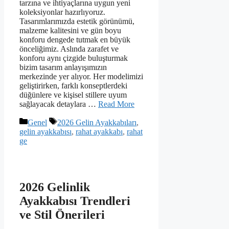
tarzına ve ihtiyaçlarına uygun yeni
koleksiyonlar hazırlıyoruz.
Tasarımlarımızda estetik görünümü,
malzeme kalitesini ve gün boyu
konforu dengede tutmak en büyük
önceliğimiz. Aslında zarafet ve
konforu aynı çizgide buluşturmak
bizim tasarım anlayışımızın
merkezinde yer alıyor. Her modelimizi
geliştirirken, farklı konseptlerdeki
düğünlere ve kişisel stillere uyum
sağlayacak detaylara …
Read More
Kategoriler
Etiketler
Genel
2026 Gelin Ayakkabıları
,
gelin ayakkabısı
,
rahat ayakkabı
,
rahat
ge
2026 Gelinlik
Ayakkabısı Trendleri
ve Stil Önerileri