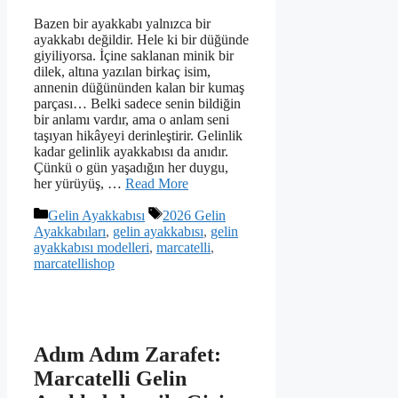
Bazen bir ayakkabı yalnızca bir
ayakkabı değildir. Hele ki bir düğünde
giyiliyorsa. İçine saklanan minik bir
dilek, altına yazılan birkaç isim,
annenin düğününden kalan bir kumaş
parçası… Belki sadece senin bildiğin
bir anlamı vardır, ama o anlam seni
taşıyan hikâyeyi derinleştirir. Gelinlik
kadar gelinlik ayakkabısı da anıdır.
Çünkü o gün yaşadığın her duygu,
her yürüyüş, …
Read More
Kategoriler
Etiketler
Gelin Ayakkabısı
2026 Gelin
Ayakkabıları
,
gelin ayakkabısı
,
gelin
ayakkabısı modelleri
,
marcatelli
,
marcatellishop
Adım Adım Zarafet:
Marcatelli Gelin