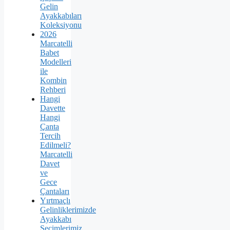
Gelin
Ayakkabıları
Koleksiyonu
2026
Marcatelli
Babet
Modelleri
ile
Kombin
Rehberi
Hangi
Davette
Hangi
Çanta
Tercih
Edilmeli?
Marcatelli
Davet
ve
Gece
Çantaları
Yırtmaçlı
Gelinliklerimizde
Ayakkabı
Seçimlerimiz