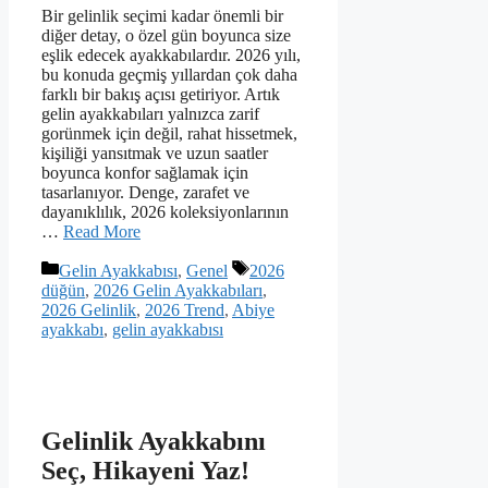
Bir gelinlik seçimi kadar önemli bir
diğer detay, o özel gün boyunca size
eşlik edecek ayakkabılardır. 2026 yılı,
bu konuda geçmiş yıllardan çok daha
farklı bir bakış açısı getiriyor. Artık
gelin ayakkabıları yalnızca zarif
gorünmek için değil, rahat hissetmek,
kişiliği yansıtmak ve uzun saatler
boyunca konfor sağlamak için
tasarlanıyor. Denge, zarafet ve
dayanıklılık, 2026 koleksiyonlarının
…
Read More
Kategoriler
Etiketler
Gelin Ayakkabısı
,
Genel
2026
düğün
,
2026 Gelin Ayakkabıları
,
2026 Gelinlik
,
2026 Trend
,
Abiye
ayakkabı
,
gelin ayakkabısı
Gelinlik Ayakkabını
Seç, Hikayeni Yaz!