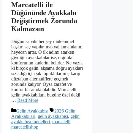
Marcatelli ile
Düğününde Ayakkabı
Değiştirmek Zorunda
Kalmazsın
Düğün sabahı her şey mükemmel
başlar: saç yapılır, makyaj tamamlanır,
heyecan artar. O ilk adımı atarken
giydiğin ayakkabılar ise, o günkü
konforunun kaderini belirler. Ne yazık
ki birçok gelin, akşama doğru ayakları
sızladığı için şık topuklularını çıkarıp
düztaban alternatiflere geçmek
zorunda kalıyor. Oysa zarafet ve
konfor bir arada olabilir. Marcatelli
gelin ayakkabıları, bugüne özel değil
…
Read More
Kategoriler
Etiketler
Gelin Ayakkabısı
2026 Gelin
Ayakkabıları
,
gelin ayakkabısı
,
gelin
ayakkabısı modelleri
,
marcatelli
,
marcatellishop