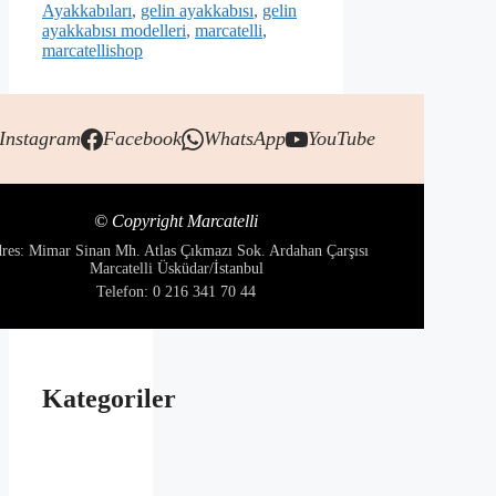
Ayakkabıları
,
gelin ayakkabısı
,
gelin
ayakkabısı modelleri
,
marcatelli
,
marcatellishop
Instagram
Facebook
WhatsApp
YouTube
© Copyright Marcatelli
res: Mimar Sinan Mh. Atlas Çıkmazı Sok. Ardahan Çarşısı
Marcatelli Üsküdar/İstanbul
Telefon: 0 216 341 70 44
Kategoriler