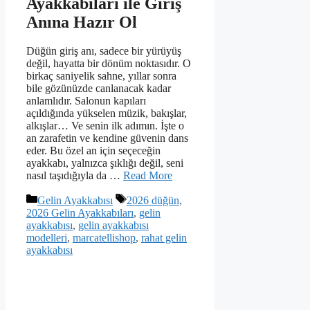
Ayakkabıları ile Giriş
Anına Hazır Ol
Düğün giriş anı, sadece bir yürüyüş
değil, hayatta bir dönüm noktasıdır. O
birkaç saniyelik sahne, yıllar sonra
bile gözünüzde canlanacak kadar
anlamlıdır. Salonun kapıları
açıldığında yükselen müzik, bakışlar,
alkışlar… Ve senin ilk adımın. İşte o
an zarafetin ve kendine güvenin dans
eder. Bu özel an için seçeceğin
ayakkabı, yalnızca şıklığı değil, seni
nasıl taşıdığıyla da …
Read More
Kategoriler
Etiketler
Gelin Ayakkabısı
2026 düğün
,
2026 Gelin Ayakkabıları
,
gelin
ayakkabısı
,
gelin ayakkabısı
modelleri
,
marcatellishop
,
rahat gelin
ayakkabısı