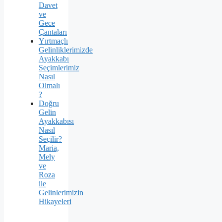
Davet
ve
Gece
Çantaları
Yırtmaçlı
Gelinliklerimizde
Ayakkabı
Seçimlerimiz
Nasıl
Olmalı
?
Doğru
Gelin
Ayakkabısı
Nasıl
Seçilir?
Maria,
Mely
ve
Roza
ile
Gelinlerimizin
Hikayeleri