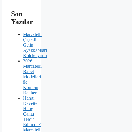
Son
Yazılar
Marcatelli
Çiçekli
Gelin
Ayakkabıları
Koleksiyonu
2026
Marcatelli
Babet
Modelleri
ile
Kombin
Rehberi
Hangi
Davette
Hangi
Çanta
Tercih
Edilmeli?
Marcatelli