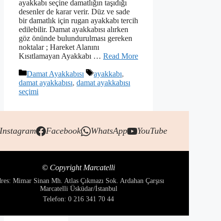
ayakkabı seçine damatlığın taşıdığı
desenler de karar verir. Düz ve sade
bir damatlık için rugan ayakkabı tercih
edilebilir. Damat ayakkabısı alırken
göz önünde bulundurulması gereken
noktalar ; Hareket Alanını
Kısıtlamayan Ayakkabı …
Read More
Kategoriler
Etiketler
Damat Ayakkabısı
ayakkabı
,
damat ayakkabısı
,
damat ayakkabısı
seçimi
Instagram
Facebook
WhatsApp
YouTube
© Copyright Marcatelli
res: Mimar Sinan Mh. Atlas Çıkmazı Sok. Ardahan Çarşısı
Marcatelli Üsküdar/İstanbul
Telefon: 0 216 341 70 44