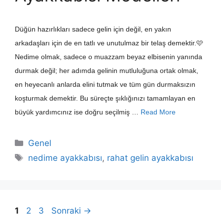
Düğün hazırlıkları sadece gelin için değil, en yakın
arkadaşları için de en tatlı ve unutulmaz bir telaş demektir.🩷
Nedime olmak, sadece o muazzam beyaz elbisenin yanında
durmak değil; her adımda gelinin mutluluğuna ortak olmak,
en heyecanlı anlarda elini tutmak ve tüm gün durmaksızın
koşturmak demektir. Bu süreçte şıklığınızı tamamlayan en
büyük yardımcınız ise doğru seçilmiş …
Read More
Kategoriler
Genel
Etiketler
nedime ayakkabısı
,
rahat gelin ayakkabısı
Sayfa
Sayfa
Sayfa
1
2
3
Sonraki
→