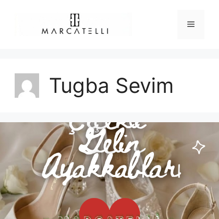
İçeriğe
atla
Menü
Tugba Sevim