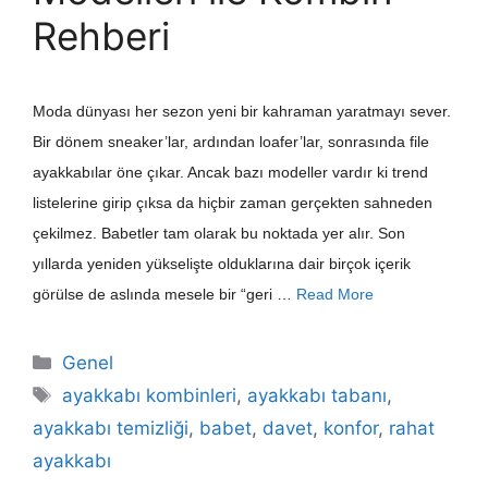
Rehberi
Moda dünyası her sezon yeni bir kahraman yaratmayı sever.
Bir dönem sneaker’lar, ardından loafer’lar, sonrasında file
ayakkabılar öne çıkar. Ancak bazı modeller vardır ki trend
listelerine girip çıksa da hiçbir zaman gerçekten sahneden
çekilmez. Babetler tam olarak bu noktada yer alır. Son
yıllarda yeniden yükselişte olduklarına dair birçok içerik
görülse de aslında mesele bir “geri …
Read More
Kategoriler
Genel
Etiketler
ayakkabı kombinleri
,
ayakkabı tabanı
,
ayakkabı temizliği
,
babet
,
davet
,
konfor
,
rahat
ayakkabı