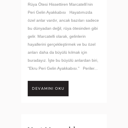
Rüya Ötesi Hissettiren Marcatelli'nin
Peri Gelin Ayakkabısı Hayatımızda
özel anlar vardır, ancak bazıları sadece
bu dünyadan değil, rüya ötesinden gibi
gelir. Marcatelli olarak, gelinlerin
hayallerini gerçekleştirmek ve bu özel
anları daha da büyülü kılmak için
buradayız. İşte bu büyülü anlardan biri,
"Ekru Peri Gelin Ayakkabısı." Periler...
DEVAMINI OKU