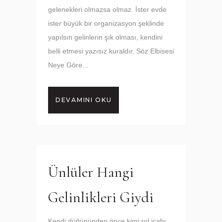
gelenekleri olmazsa olmaz. İster evde
ister büyük bir organizasyon şeklinde
yapılsın gelinlerin şık olması, kendini
belli etmesi yazısız kuraldır. Söz Elbisesi
Neye Göre...
DEVAMINI OKU
Ünlüler Hangi
Gelinlikleri Giydi
Kendi düğününden önce kimi rol icabı