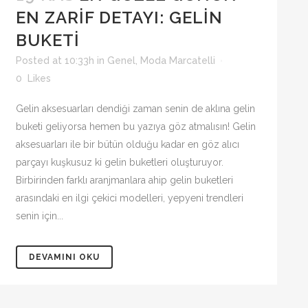
EN ZARIF DETAYI: GELIN
BUKETI
Posted at 10:33h
in
Genel
,
Moda Marcatelli
0
Likes
Gelin aksesuarları dendiği zaman senin de aklına gelin
buketi geliyorsa hemen bu yazıya göz atmalısın! Gelin
aksesuarları ile bir bütün olduğu kadar en göz alıcı
parçayı kuşkusuz ki gelin buketleri oluşturuyor.
Birbirinden farklı aranjmanlara ahip gelin buketleri
arasındaki en ilgi çekici modelleri, yepyeni trendleri
senin için...
DEVAMINI OKU