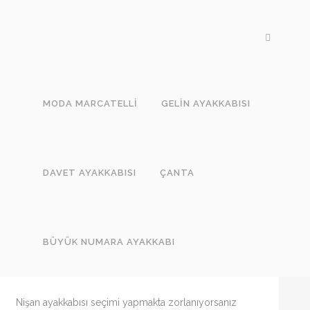
AUT
MODA MARCATELLI
GELIN AYAKKABISI
DAVET AYAKKABISI
ÇANTA
04 OCA
KARARSIZ
KALANLAR İÇIN NIŞAN
AYAKKABISI MODELLERI
BÜYÜK NUMARA AYAKKABI
Posted at 12:07h
in
Davet Ayakkabısı
,
Genel
,
Moda
Marcatelli
0
Likes
Nişan ayakkabısı seçimi yapmakta zorlanıyorsanız