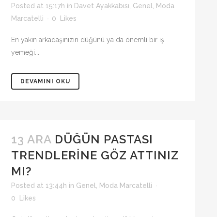
Posted at 15:17h
in
Davet Ayakkabısı
,
Genel
,
Moda
Marcatelli
0
Likes
En yakın arkadaşınızın düğünü ya da önemli bir iş
yemeği...
DEVAMINI OKU
13 ARA
DÜĞÜN PASTASI
TRENDLERINE GÖZ ATTINIZ
MI?
Posted at 13:44h
in
Genel
,
Moda Marcatelli
0
Likes