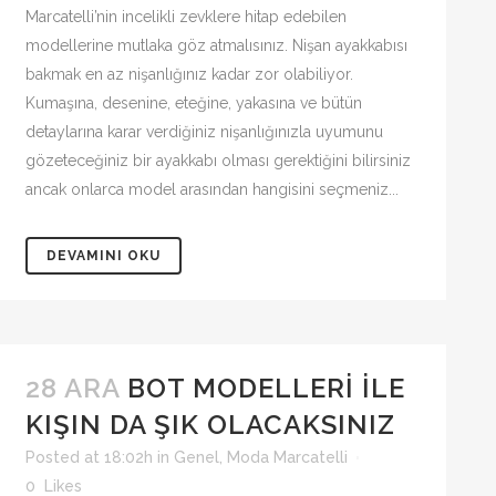
Marcatelli’nin incelikli zevklere hitap edebilen
modellerine mutlaka göz atmalısınız. Nişan ayakkabısı
bakmak en az nişanlığınız kadar zor olabiliyor.
Kumaşına, desenine, eteğine, yakasına ve bütün
detaylarına karar verdiğiniz nişanlığınızla uyumunu
gözeteceğiniz bir ayakkabı olması gerektiğini bilirsiniz
ancak onlarca model arasından hangisini seçmeniz...
DEVAMINI OKU
28 ARA
BOT MODELLERI ILE
KIŞIN DA ŞIK OLACAKSINIZ
Posted at 18:02h
in
Genel
,
Moda Marcatelli
0
Likes