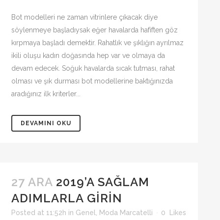
Bot modelleri ne zaman vitrinlere çıkacak diye
söylenmeye başladıysak eğer havalarda hafiften göz
kırpmaya başladı demektir. Rahatlık ve şıklığın ayrılmaz
ikili oluşu kadın doğasında hep var ve olmaya da
devam edecek. Soğuk havalarda sıcak tutması, rahat
olması ve şık durması bot modellerine baktığınızda
aradığınız ilk kriterler...
DEVAMINI OKU
27 ARA
2019’A SAĞLAM
ADIMLARLA GIRIN
Posted at 11:52h
in
Genel
,
Moda Marcatelli
0
Likes