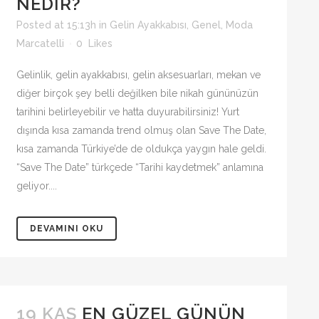
NEDIR?
Posted at 15:13h
in
Gelin Ayakkabısı
,
Genel
,
Moda
Marcatelli
0
Likes
Gelinlik, gelin ayakkabısı, gelin aksesuarları, mekan ve
diğer birçok şey belli değilken bile nikah gününüzün
tarihini belirleyebilir ve hatta duyurabilirsiniz! Yurt
dışında kısa zamanda trend olmuş olan Save The Date,
kısa zamanda Türkiye’de de oldukça yaygın hale geldi.
“Save The Date” türkçede “Tarihi kaydetmek” anlamına
geliyor....
DEVAMINI OKU
19 KAS
EN GÜZEL GÜNÜN