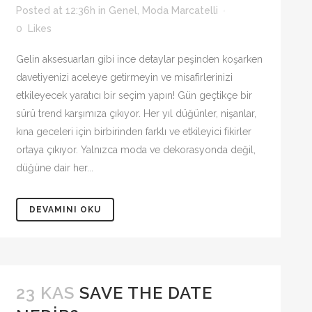
Posted at 12:36h
in
Genel
,
Moda Marcatelli
0
Likes
Gelin aksesuarları gibi ince detaylar peşinden koşarken
davetiyenizi aceleye getirmeyin ve misafirlerinizi
etkileyecek yaratıcı bir seçim yapın! Gün geçtikçe bir
sürü trend karşımıza çıkıyor. Her yıl düğünler, nişanlar,
kına geceleri için birbirinden farklı ve etkileyici fikirler
ortaya çıkıyor. Yalnızca moda ve dekorasyonda değil,
düğüne dair her...
DEVAMINI OKU
23 KAS
SAVE THE DATE