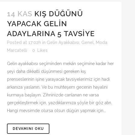
14 KAS
KIŞ DÜĞÜNÜ
YAPACAK GELIN
ADAYLARINA 5 TAVSIYE
Posted at 17:02h
in
Gelin Ayakkabısı
,
Genel
,
Moda
Marcatelli
0
Likes
Gelin ayakkabısı seçiminden mekân seçimine kadar her
şeyi daha dikkatli düşünmesi gereken kış
prenseslerinin işine yarayacak tavsiyelerimiz için hadi
arkanıza yaslanın. Ve bu muhteşem gecenin hayalini
kurmaya başlayın. Zihninizde canlanan ne varsa
gerçekleştirmek için, yazdıklarımıza şöyle bir göz atın.
Hangi mevsimde olursa olsun düğün yapmak için...
DEVAMINI OKU