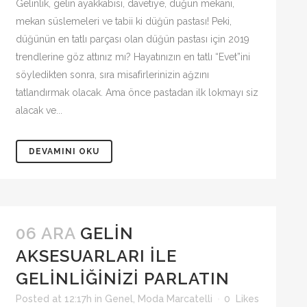
Gelinlik, gelin ayakkabısı, davetiye, düğün mekanı,
mekan süslemeleri ve tabii ki düğün pastası! Peki,
düğünün en tatlı parçası olan düğün pastası için 2019
trendlerine göz attınız mı? Hayatınızın en tatlı “Evet”ini
söyledikten sonra, sıra misafirlerinizin ağzını
tatlandırmak olacak. Ama önce pastadan ilk lokmayı siz
alacak ve...
DEVAMINI OKU
06 ARA
GELIN
AKSESUARLARI İLE
GELINLIĞINIZI PARLATIN
Posted at 12:17h
in
Genel
,
Moda Marcatelli
0
Likes