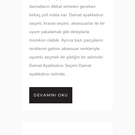
damatların dikkat etmeleri gereken
birkaç püf nokta var. Damat ayakkabısı
seçimi, kravat seçimi, aksesuarlar ile bir
uyum yakalamak gibi detaylarla
mümkün olabilir. Ayrıca bazı parçaların
renklerini gelinin aksesuar renkleriyle
uyumlu seçmek de şıklığın bir adımıdır.
Damat Ayakkabısı Seçimi Damat
ayakkabısı aslında...
DEVAMINI OKU