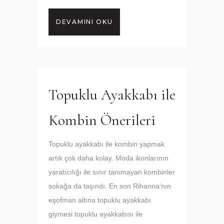
DEVAMINI OKU
Topuklu Ayakkabı ile
Kombin Önerileri
Topuklu ayakkabı ile kombin yapmak
artık çok daha kolay. Moda ikonlarının
yaratıcılığı ile sınır tanımayan kombinler
sokağa da taşındı. En son Rihanna’nın
eşofman altına topuklu ayakkabı
giymesi topuklu ayakkabısı ile