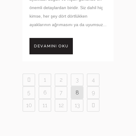
önemli detaylardan biridir. Siz dahil hiç
kimse, her şey dört dörtlükken
ayaklarının ağrımasını ya da uyumsuz...
DEVAMINI OKU
1
2
3
4
5
6
7
8
9
10
11
12
13