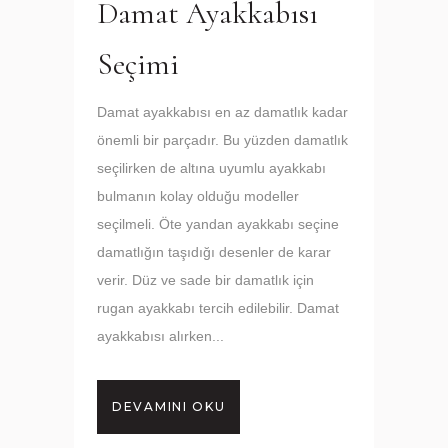
Damat Ayakkabısı
Seçimi
Damat ayakkabısı en az damatlık kadar
önemli bir parçadır. Bu yüzden damatlık
seçilirken de altına uyumlu ayakkabı
bulmanın kolay olduğu modeller
seçilmeli. Öte yandan ayakkabı seçine
damatlığın taşıdığı desenler de karar
verir. Düz ve sade bir damatlık için
rugan ayakkabı tercih edilebilir. Damat
ayakkabısı alırken...
DEVAMINI OKU