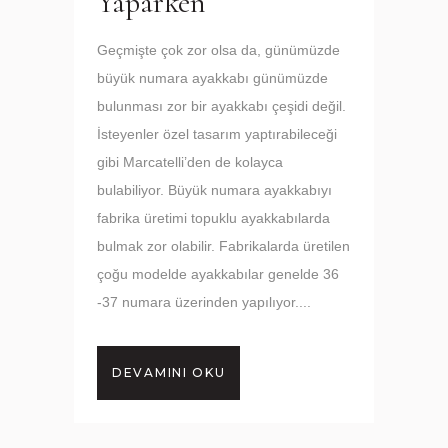
Yaparken
Geçmişte çok zor olsa da, günümüzde
büyük numara ayakkabı günümüzde
bulunması zor bir ayakkabı çeşidi değil.
İsteyenler özel tasarım yaptırabileceği
gibi Marcatelli’den de kolayca
bulabiliyor. Büyük numara ayakkabıyı
fabrika üretimi topuklu ayakkabılarda
bulmak zor olabilir. Fabrikalarda üretilen
çoğu modelde ayakkabılar genelde 36
-37 numara üzerinden yapılıyor....
DEVAMINI OKU