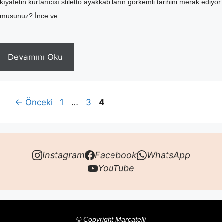
kıyafetin kurtarıcısı stiletto ayakkabıların görkemli tarihini merak ediyor
musunuz? İnce ve
Devamını Oku
Sayfa
Sayfa
Sayfa
←
Önceki
1
…
3
4
Instagram
Facebook
WhatsApp
YouTube
© Copyright Marcatelli