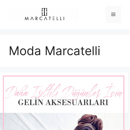
İçeriğe
atla
Menü
Moda Marcatelli